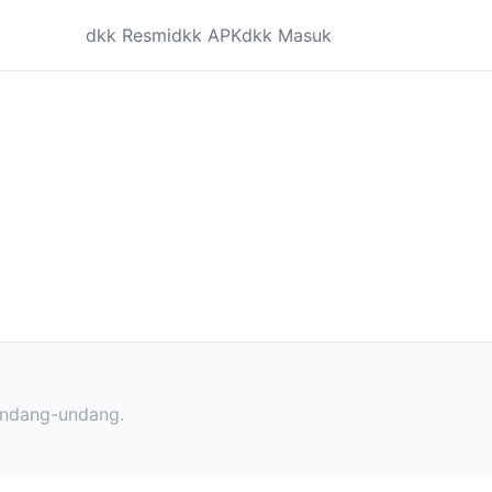
dkk Resmi
dkk APK
dkk Masuk
 undang-undang.