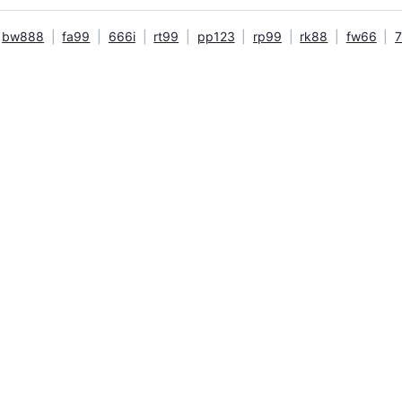
bw888
|
fa99
|
666i
|
rt99
|
pp123
|
rp99
|
rk88
|
fw66
|